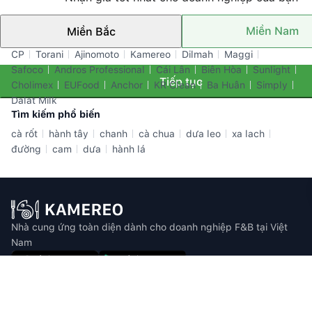
Miền Nam
Miền Bắc
Thương hiệu nổi bật
CP
Torani
Ajinomoto
Kamereo
Dilmah
Maggi
Safoco
Andros Professional
Cái Lân
Biên Hòa
Sunlight
Tiếp tục
Cholimex
EUFood
Anchor
KR Clean
Ba Huân
Simply
Dalat Milk
Tìm kiếm phổ biến
cà rốt
hành tây
chanh
cà chua
dưa leo
xa lach
đường
cam
dưa
hành lá
Nhà cung ứng toàn diện dành cho doanh nghiệp F&B tại Việt
Nam