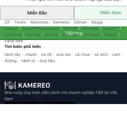
Miền Nam
Miền Bắc
Thương hiệu nổi bật
CP
Torani
Ajinomoto
Kamereo
Dilmah
Maggi
Safoco
Andros Professional
Cái Lân
Biên Hòa
Sunlight
Tiếp tục
Cholimex
EUFood
Anchor
KR Clean
Ba Huân
Simply
Dalat Milk
Tìm kiếm phổ biến
hành tây
chanh
cà rốt
dưa leo
cà chua
xà lách
cam
đường
hành lá
dưa hấu
Nhà cung ứng toàn diện dành cho doanh nghiệp F&B tại Việt
Nam