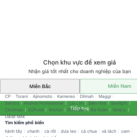
Chọn khu vực để xem giá
Nhận giá tốt nhất cho doanh nghiệp của bạn
Miền Nam
Miền Bắc
Thương hiệu nổi bật
CP
Torani
Ajinomoto
Kamereo
Dilmah
Maggi
Safoco
Andros Professional
Cái Lân
Biên Hòa
Sunlight
Tiếp tục
Cholimex
EUFood
Anchor
KR Clean
Ba Huân
Simply
Dalat Milk
Tìm kiếm phổ biến
hành tây
chanh
cà rốt
dưa leo
cà chua
xà lách
cam