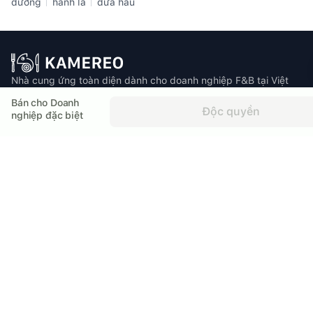
đường
hành lá
dưa hấu
Nhà cung ứng toàn diện dành cho doanh nghiệp F&B tại Việt
Nam
Bán cho Doanh
Độc quyền
nghiệp đặc biệt
Email: info@kamereo.vn
Số điện thoại: 0812 46 37 27
Địa chỉ:
Miền Bắc
: Detech Tower II, 107 Nguyễn Phong Sắc, Cầu Giấy, Hà Nội.
Miền Nam
: Tòa nhà The Manor Officetel, 89 Nguyễn Hữu Cảnh, Thạnh Mỹ
Tây, TP Hồ Chí Minh.
Sản phẩm
Tài nguyên
Mua hàng
Kinh Doanh F&B
Hệ Thống Phân Phối
Ẩm Thực Và Đời Sống
Tươi từ nông trại
Top Địa Điểm