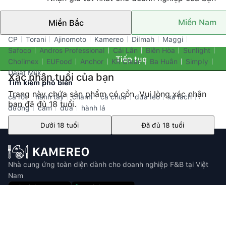
Miền Nam
Miền Bắc
Thương hiệu nổi bật
CP
Torani
Ajinomoto
Kamereo
Dilmah
Maggi
Safoco
Andros Professional
Cái Lân
Biên Hòa
Sunlight
Tiếp tục
Cholimex
EUFood
Anchor
KR Clean
Ba Huân
Simply
Dalat Milk
Xác nhận tuổi của bạn
Tìm kiếm phổ biến
Trang này chứa sản phẩm có cồn. Vui lòng xác nhận
cà rốt
hành tây
chanh
cà chua
dưa leo
xa lach
bạn đã đủ 18 tuổi.
đường
cam
dưa
hành lá
Dưới 18 tuổi
Đã đủ 18 tuổi
Nhà cung ứng toàn diện dành cho doanh nghiệp F&B tại Việt
Nam