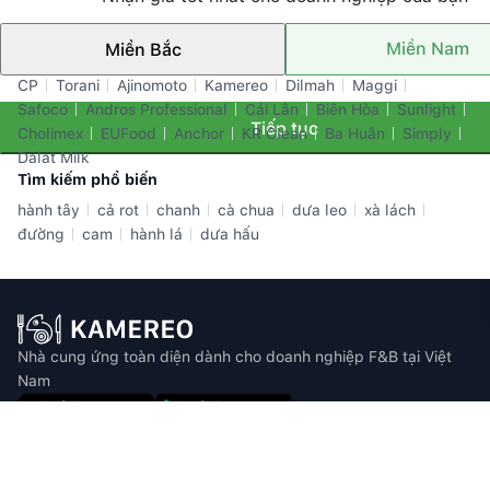
Miền Nam
Miền Bắc
Thương hiệu nổi bật
CP
Torani
Ajinomoto
Kamereo
Dilmah
Maggi
Safoco
Andros Professional
Cái Lân
Biên Hòa
Sunlight
Tiếp tục
Cholimex
EUFood
Anchor
KR Clean
Ba Huân
Simply
Dalat Milk
Tìm kiếm phổ biến
hành tây
cả rot
chanh
cà chua
dưa leo
xà lách
đường
cam
hành lá
dưa hấu
Nhà cung ứng toàn diện dành cho doanh nghiệp F&B tại Việt
Nam