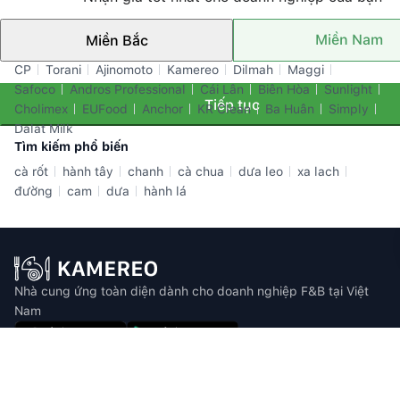
Miền Nam
Miền Bắc
Thương hiệu nổi bật
CP
Torani
Ajinomoto
Kamereo
Dilmah
Maggi
Safoco
Andros Professional
Cái Lân
Biên Hòa
Sunlight
Tiếp tục
Cholimex
EUFood
Anchor
KR Clean
Ba Huân
Simply
Dalat Milk
Tìm kiếm phổ biến
cà rốt
hành tây
chanh
cà chua
dưa leo
xa lach
đường
cam
dưa
hành lá
Nhà cung ứng toàn diện dành cho doanh nghiệp F&B tại Việt
Nam