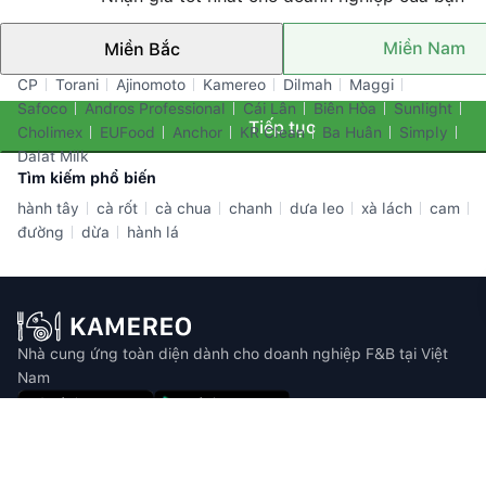
Miền Nam
Miền Bắc
Thương hiệu nổi bật
CP
Torani
Ajinomoto
Kamereo
Dilmah
Maggi
Safoco
Andros Professional
Cái Lân
Biên Hòa
Sunlight
Tiếp tục
Cholimex
EUFood
Anchor
KR Clean
Ba Huân
Simply
Dalat Milk
Tìm kiếm phổ biến
hành tây
cà rốt
cà chua
chanh
dưa leo
xà lách
cam
đường
dừa
hành lá
Nhà cung ứng toàn diện dành cho doanh nghiệp F&B tại Việt
Nam