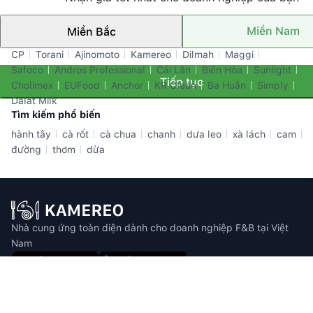
Miền Nam
Miền Bắc
Thương hiệu nổi bật
CP
Torani
Ajinomoto
Kamereo
Dilmah
Maggi
Safoco
Andros Professional
Cái Lân
Biên Hòa
Sunlight
Tiếp tục
Cholimex
EUFood
Anchor
KR Clean
Ba Huân
Simply
Dalat Milk
Tìm kiếm phổ biến
hành tây
cà rốt
cà chua
chanh
dưa leo
xà lách
cam
đường
thơm
dừa
Nhà cung ứng toàn diện dành cho doanh nghiệp F&B tại Việt
Nam