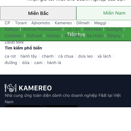
Miền Nam
Miền Bắc
Thương hiệu nổi bật
CP
Torani
Ajinomoto
Kamereo
Dilmah
Maggi
Safoco
Andros Professional
Cái Lân
Biên Hòa
Sunlight
Tiếp tục
Cholimex
EUFood
Anchor
KR Clean
Ba Huân
Simply
Dalat Milk
Tìm kiếm phổ biến
ca rot
hành tây
chanh
cà chua
dưa leo
xà lách
đường
dừa
cam
hành lá
Nhà cung ứng toàn diện dành cho doanh nghiệp F&B tại Việt
Nam