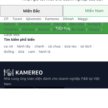
Miền Nam
Miền Bắc
Thương hiệu nổi bật
CP
Torani
Ajinomoto
Kamereo
Dilmah
Maggi
Safoco
Andros Professional
Cái Lân
Biên Hòa
Sunlight
Tiếp tục
Cholimex
EUFood
Anchor
KR Clean
Ba Huân
Simply
Dalat Milk
Tìm kiếm phổ biến
ca rot
hành tây
chanh
cà chua
dưa leo
xà lách
đường
dừa
cam
hành lá
Nhà cung ứng toàn diện dành cho doanh nghiệp F&B tại Việt
Nam