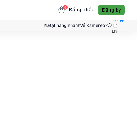
0
Đăng nhập
Đăng ký
VN
Đặt hàng nhanh
Về Kamereo
EN