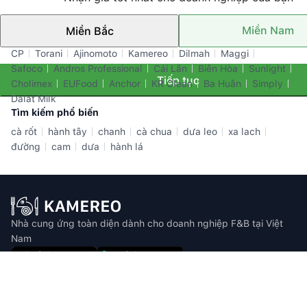
Miền Nam
Miền Bắc
Thương hiệu nổi bật
CP
Torani
Ajinomoto
Kamereo
Dilmah
Maggi
Safoco
Andros Professional
Cái Lân
Biên Hòa
Sunlight
Tiếp tục
Cholimex
EUFood
Anchor
KR Clean
Ba Huân
Simply
Dalat Milk
Tìm kiếm phổ biến
cà rốt
hành tây
chanh
cà chua
dưa leo
xa lach
đường
cam
dưa
hành lá
Nhà cung ứng toàn diện dành cho doanh nghiệp F&B tại Việt
Nam