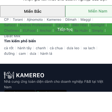
Miền Nam
Miền Bắc
Thương hiệu nổi bật
CP
Torani
Ajinomoto
Kamereo
Dilmah
Maggi
Safoco
Andros Professional
Cái Lân
Biên Hòa
Sunlight
Tiếp tục
Cholimex
EUFood
Anchor
KR Clean
Ba Huân
Simply
Dalat Milk
Tìm kiếm phổ biến
cà rốt
hành tây
chanh
cà chua
dưa leo
xa lach
đường
cam
dưa
hành lá
Nhà cung ứng toàn diện dành cho doanh nghiệp F&B tại Việt
Nam