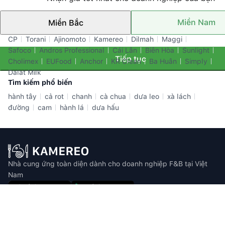
Miền Nam
Miền Bắc
Thương hiệu nổi bật
CP
Torani
Ajinomoto
Kamereo
Dilmah
Maggi
Safoco
Andros Professional
Cái Lân
Biên Hòa
Sunlight
Tiếp tục
Cholimex
EUFood
Anchor
KR Clean
Ba Huân
Simply
Dalat Milk
Tìm kiếm phổ biến
hành tây
cả rot
chanh
cà chua
dưa leo
xà lách
đường
cam
hành lá
dưa hấu
Nhà cung ứng toàn diện dành cho doanh nghiệp F&B tại Việt
Nam