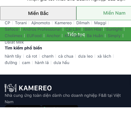
Miền Nam
Miền Bắc
Thương hiệu nổi bật
CP
Torani
Ajinomoto
Kamereo
Dilmah
Maggi
Safoco
Andros Professional
Cái Lân
Biên Hòa
Sunlight
Tiếp tục
Cholimex
EUFood
Anchor
KR Clean
Ba Huân
Simply
Dalat Milk
Tìm kiếm phổ biến
hành tây
cả rot
chanh
cà chua
dưa leo
xà lách
đường
cam
hành lá
dưa hấu
Nhà cung ứng toàn diện dành cho doanh nghiệp F&B tại Việt
Nam