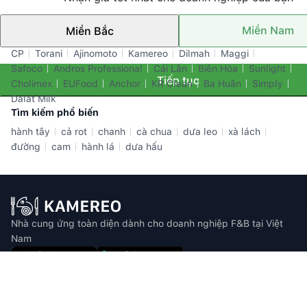
Miền Nam
Miền Bắc
Thương hiệu nổi bật
CP
Torani
Ajinomoto
Kamereo
Dilmah
Maggi
Safoco
Andros Professional
Cái Lân
Biên Hòa
Sunlight
Tiếp tục
Cholimex
EUFood
Anchor
KR Clean
Ba Huân
Simply
Dalat Milk
Tìm kiếm phổ biến
hành tây
cả rot
chanh
cà chua
dưa leo
xà lách
đường
cam
hành lá
dưa hấu
Nhà cung ứng toàn diện dành cho doanh nghiệp F&B tại Việt
Nam