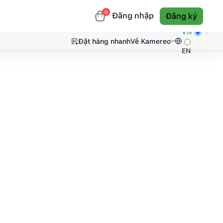
0
Đăng nhập
Đăng ký
VN
Đặt hàng nhanh
Về Kamereo
EN