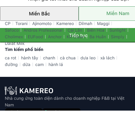
Miền Nam
Miền Bắc
Thương hiệu nổi bật
CP
Torani
Ajinomoto
Kamereo
Dilmah
Maggi
Safoco
Andros Professional
Cái Lân
Biên Hòa
Sunlight
Tiếp tục
Cholimex
EUFood
Anchor
KR Clean
Ba Huân
Simply
Dalat Milk
Tìm kiếm phổ biến
ca rot
hành tây
chanh
cà chua
dưa leo
xà lách
đường
dừa
cam
hành lá
Nhà cung ứng toàn diện dành cho doanh nghiệp F&B tại Việt
Nam