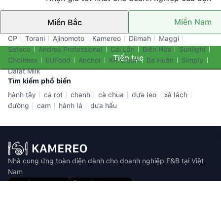
Miền Nam
Miền Bắc
Thương hiệu nổi bật
CP
Torani
Ajinomoto
Kamereo
Dilmah
Maggi
Safoco
Andros Professional
Cái Lân
Biên Hòa
Sunlight
Tiếp tục
Cholimex
EUFood
Anchor
KR Clean
Ba Huân
Simply
Dalat Milk
Tìm kiếm phổ biến
hành tây
cả rot
chanh
cà chua
dưa leo
xà lách
đường
cam
hành lá
dưa hấu
Nhà cung ứng toàn diện dành cho doanh nghiệp F&B tại Việt
Nam