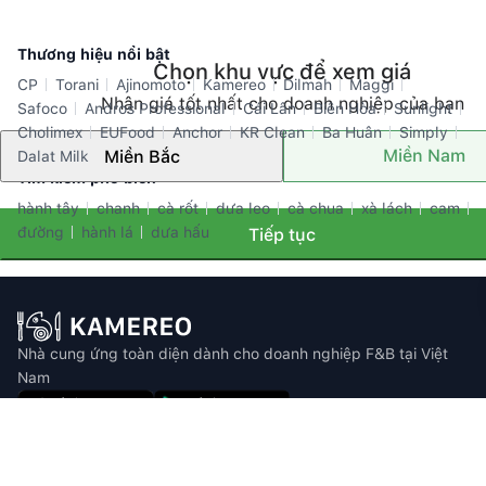
Thương hiệu nổi bật
Chọn khu vực để xem giá
CP
Torani
Ajinomoto
Kamereo
Dilmah
Maggi
Nhận giá tốt nhất cho doanh nghiệp của bạn
Safoco
Andros Professional
Cái Lân
Biên Hòa
Sunlight
Cholimex
EUFood
Anchor
KR Clean
Ba Huân
Simply
Miền Nam
Miền Bắc
Dalat Milk
Tìm kiếm phổ biến
hành tây
chanh
cà rốt
dưa leo
cà chua
xà lách
cam
đường
hành lá
dưa hấu
Tiếp tục
Nhà cung ứng toàn diện dành cho doanh nghiệp F&B tại Việt
Nam