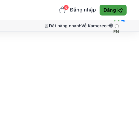
0
Đăng nhập
Đăng ký
VN
Đặt hàng nhanh
Về Kamereo
EN