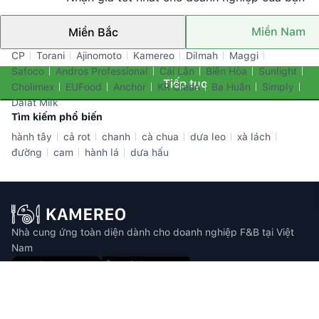
Miền Nam
Miền Bắc
Thương hiệu nổi bật
CP
Torani
Ajinomoto
Kamereo
Dilmah
Maggi
Safoco
Andros Professional
Cái Lân
Biên Hòa
Sunlight
Tiếp tục
Cholimex
EUFood
Anchor
KR Clean
Ba Huân
Simply
Dalat Milk
Tìm kiếm phổ biến
hành tây
cả rot
chanh
cà chua
dưa leo
xà lách
đường
cam
hành lá
dưa hấu
Nhà cung ứng toàn diện dành cho doanh nghiệp F&B tại Việt
Nam