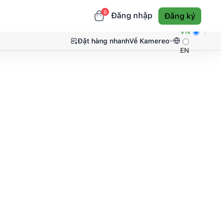
0
Đăng nhập
Đăng ký
VN
Đặt hàng nhanh
Về Kamereo
EN