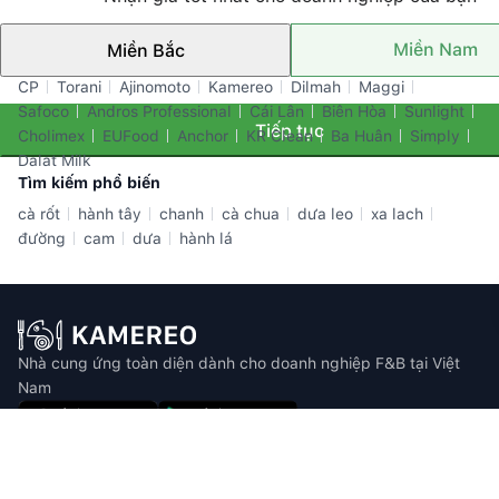
Miền Nam
Miền Bắc
Thương hiệu nổi bật
CP
Torani
Ajinomoto
Kamereo
Dilmah
Maggi
Safoco
Andros Professional
Cái Lân
Biên Hòa
Sunlight
Tiếp tục
Cholimex
EUFood
Anchor
KR Clean
Ba Huân
Simply
Dalat Milk
Tìm kiếm phổ biến
cà rốt
hành tây
chanh
cà chua
dưa leo
xa lach
đường
cam
dưa
hành lá
Nhà cung ứng toàn diện dành cho doanh nghiệp F&B tại Việt
Nam