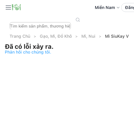
Miền Nam
Đăn
Trang Chủ
Gạo, Mì, Đồ Khô
Mì, Nui
Mì SiuKay Vị B
Đã có lỗi xảy ra.
Phản hồi cho chúng tôi.