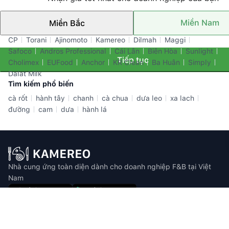
Miền Nam
Miền Bắc
Thương hiệu nổi bật
CP
Torani
Ajinomoto
Kamereo
Dilmah
Maggi
Safoco
Andros Professional
Cái Lân
Biên Hòa
Sunlight
Tiếp tục
Cholimex
EUFood
Anchor
KR Clean
Ba Huân
Simply
Dalat Milk
Tìm kiếm phổ biến
cà rốt
hành tây
chanh
cà chua
dưa leo
xa lach
đường
cam
dưa
hành lá
Nhà cung ứng toàn diện dành cho doanh nghiệp F&B tại Việt
Nam