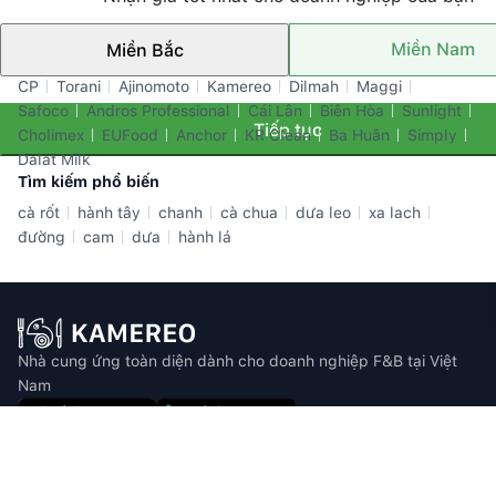
Miền Nam
Miền Bắc
Thương hiệu nổi bật
CP
Torani
Ajinomoto
Kamereo
Dilmah
Maggi
Safoco
Andros Professional
Cái Lân
Biên Hòa
Sunlight
Tiếp tục
Cholimex
EUFood
Anchor
KR Clean
Ba Huân
Simply
Dalat Milk
Tìm kiếm phổ biến
cà rốt
hành tây
chanh
cà chua
dưa leo
xa lach
đường
cam
dưa
hành lá
Nhà cung ứng toàn diện dành cho doanh nghiệp F&B tại Việt
Nam