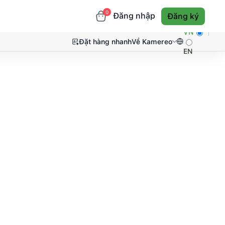
0
Đăng nhập
Đăng ký
VN
Đặt hàng nhanh
Về Kamereo
EN