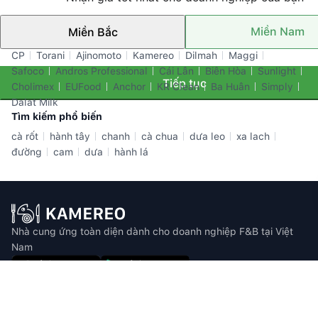
Miền Nam
Miền Bắc
Thương hiệu nổi bật
CP
Torani
Ajinomoto
Kamereo
Dilmah
Maggi
Safoco
Andros Professional
Cái Lân
Biên Hòa
Sunlight
Tiếp tục
Cholimex
EUFood
Anchor
KR Clean
Ba Huân
Simply
Dalat Milk
Tìm kiếm phổ biến
cà rốt
hành tây
chanh
cà chua
dưa leo
xa lach
đường
cam
dưa
hành lá
Nhà cung ứng toàn diện dành cho doanh nghiệp F&B tại Việt
Nam