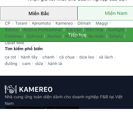
Miền Nam
Miền Bắc
Thương hiệu nổi bật
CP
Torani
Ajinomoto
Kamereo
Dilmah
Maggi
Safoco
Andros Professional
Cái Lân
Biên Hòa
Sunlight
Tiếp tục
Cholimex
EUFood
Anchor
KR Clean
Ba Huân
Simply
Dalat Milk
Tìm kiếm phổ biến
ca rot
hành tây
chanh
cà chua
dưa leo
xà lách
đường
cam
dừa
hành lá
Nhà cung ứng toàn diện dành cho doanh nghiệp F&B tại Việt
Nam