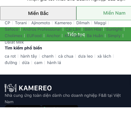
Miền Nam
Miền Bắc
Thương hiệu nổi bật
CP
Torani
Ajinomoto
Kamereo
Dilmah
Maggi
Safoco
Andros Professional
Cái Lân
Biên Hòa
Sunlight
Tiếp tục
Cholimex
EUFood
Anchor
KR Clean
Ba Huân
Simply
Dalat Milk
Tìm kiếm phổ biến
ca rot
hành tây
chanh
cà chua
dưa leo
xà lách
đường
dừa
cam
hành lá
Nhà cung ứng toàn diện dành cho doanh nghiệp F&B tại Việt
Nam