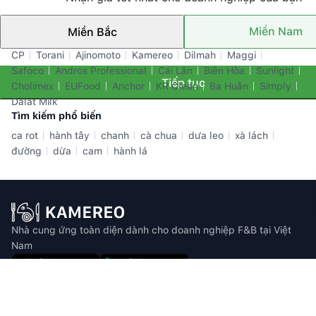
Miền Nam
Miền Bắc
Thương hiệu nổi bật
CP
Torani
Ajinomoto
Kamereo
Dilmah
Maggi
Safoco
Andros Professional
Cái Lân
Biên Hòa
Sunlight
Tiếp tục
Cholimex
EUFood
Anchor
KR Clean
Ba Huân
Simply
Dalat Milk
Tìm kiếm phổ biến
ca rot
hành tây
chanh
cà chua
dưa leo
xà lách
đường
dừa
cam
hành lá
Nhà cung ứng toàn diện dành cho doanh nghiệp F&B tại Việt
Nam