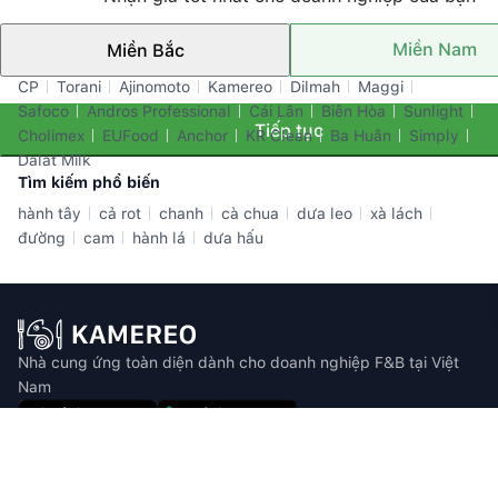
Miền Nam
Miền Bắc
Thương hiệu nổi bật
CP
Torani
Ajinomoto
Kamereo
Dilmah
Maggi
Safoco
Andros Professional
Cái Lân
Biên Hòa
Sunlight
Tiếp tục
Cholimex
EUFood
Anchor
KR Clean
Ba Huân
Simply
Dalat Milk
Tìm kiếm phổ biến
hành tây
cả rot
chanh
cà chua
dưa leo
xà lách
đường
cam
hành lá
dưa hấu
Nhà cung ứng toàn diện dành cho doanh nghiệp F&B tại Việt
Nam