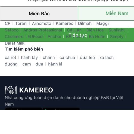
Miền Nam
Miền Bắc
Thương hiệu nổi bật
CP
Torani
Ajinomoto
Kamereo
Dilmah
Maggi
Safoco
Andros Professional
Cái Lân
Biên Hòa
Sunlight
Tiếp tục
Cholimex
EUFood
Anchor
KR Clean
Ba Huân
Simply
Dalat Milk
Tìm kiếm phổ biến
cà rốt
hành tây
chanh
cà chua
dưa leo
xa lach
đường
cam
dưa
hành lá
Nhà cung ứng toàn diện dành cho doanh nghiệp F&B tại Việt
Nam