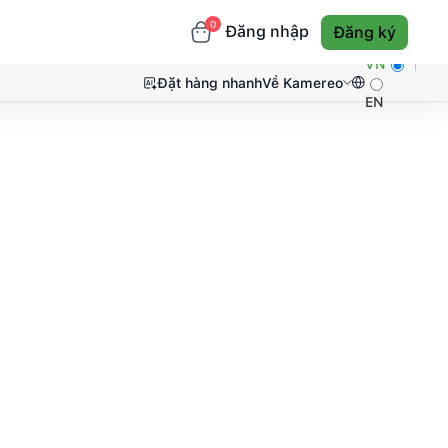
0
Đăng nhập
Đăng ký
VN
Đặt hàng nhanh
Về Kamereo
EN