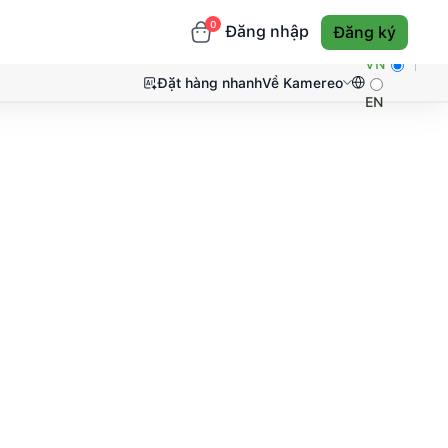
0
Đăng nhập
Đăng ký
VN
Đặt hàng nhanh
Về Kamereo
EN