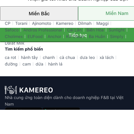
Miền Nam
Miền Bắc
Thương hiệu nổi bật
CP
Torani
Ajinomoto
Kamereo
Dilmah
Maggi
Safoco
Andros Professional
Cái Lân
Biên Hòa
Sunlight
Tiếp tục
Cholimex
EUFood
Anchor
KR Clean
Ba Huân
Simply
Dalat Milk
Tìm kiếm phổ biến
ca rot
hành tây
chanh
cà chua
dưa leo
xà lách
đường
cam
dừa
hành lá
Nhà cung ứng toàn diện dành cho doanh nghiệp F&B tại Việt
Nam