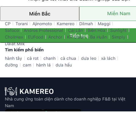
Miền Nam
Miền Bắc
Thương hiệu nổi bật
CP
Torani
Ajinomoto
Kamereo
Dilmah
Maggi
Safoco
Andros Professional
Cái Lân
Biên Hòa
Sunlight
Tiếp tục
Cholimex
EUFood
Anchor
KR Clean
Ba Huân
Simply
Dalat Milk
Tìm kiếm phổ biến
hành tây
cả rot
chanh
cà chua
dưa leo
xà lách
đường
cam
hành lá
dưa hấu
Nhà cung ứng toàn diện dành cho doanh nghiệp F&B tại Việt
Nam