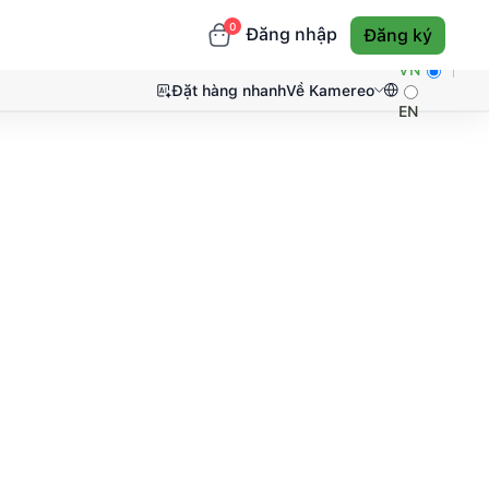
0
Đăng nhập
Đăng ký
VN
Đặt hàng nhanh
Về Kamereo
EN