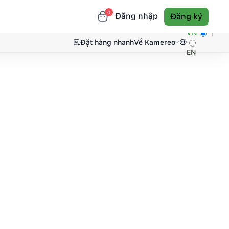
0
Đăng nhập
Đăng ký
VN
Đặt hàng nhanh
Về Kamereo
EN