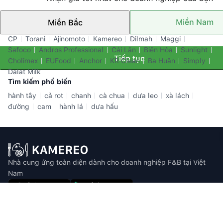
Miền Nam
Miền Bắc
Thương hiệu nổi bật
CP
Torani
Ajinomoto
Kamereo
Dilmah
Maggi
Safoco
Andros Professional
Cái Lân
Biên Hòa
Sunlight
Tiếp tục
Cholimex
EUFood
Anchor
KR Clean
Ba Huân
Simply
Dalat Milk
Tìm kiếm phổ biến
hành tây
cả rot
chanh
cà chua
dưa leo
xà lách
đường
cam
hành lá
dưa hấu
Nhà cung ứng toàn diện dành cho doanh nghiệp F&B tại Việt
Nam