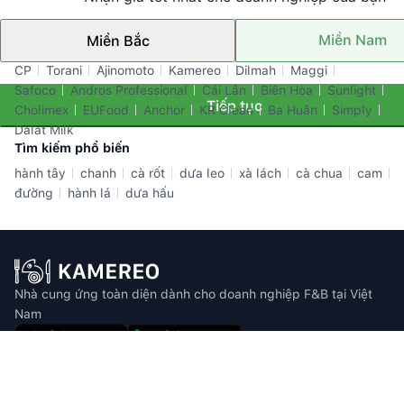
Miền Nam
Miền Bắc
Thương hiệu nổi bật
CP
Torani
Ajinomoto
Kamereo
Dilmah
Maggi
Safoco
Andros Professional
Cái Lân
Biên Hòa
Sunlight
Tiếp tục
Cholimex
EUFood
Anchor
KR Clean
Ba Huân
Simply
Dalat Milk
Tìm kiếm phổ biến
hành tây
chanh
cà rốt
dưa leo
xà lách
cà chua
cam
đường
hành lá
dưa hấu
Nhà cung ứng toàn diện dành cho doanh nghiệp F&B tại Việt
Nam