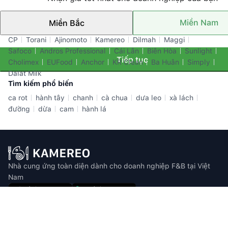
Miền Nam
Miền Bắc
Thương hiệu nổi bật
CP
Torani
Ajinomoto
Kamereo
Dilmah
Maggi
Safoco
Andros Professional
Cái Lân
Biên Hòa
Sunlight
Tiếp tục
Cholimex
EUFood
Anchor
KR Clean
Ba Huân
Simply
Dalat Milk
Tìm kiếm phổ biến
ca rot
hành tây
chanh
cà chua
dưa leo
xà lách
đường
dừa
cam
hành lá
Nhà cung ứng toàn diện dành cho doanh nghiệp F&B tại Việt
Nam