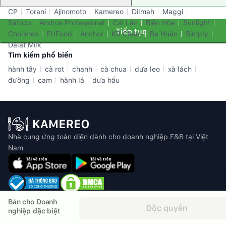
CP
Torani
Ajinomoto
Kamereo
Dilmah
Maggi
Safoco
Andros Professional
Cái Lân
Biên Hòa
Sunlight
Tiếp tục
Cholimex
EUFood
Anchor
KR Clean
Ba Huân
Simply
Dalat Milk
Tìm kiếm phổ biến
hành tây
cả rot
chanh
cà chua
dưa leo
xà lách
đường
cam
hành lá
dưa hấu
Nhà cung ứng toàn diện dành cho doanh nghiệp F&B tại Việt
Nam
Email: info@kamereo.vn
Bán cho Doanh
Độc quyền
Số điện thoại: 0812 46 37 27
nghiệp đặc biệt
Địa chỉ: