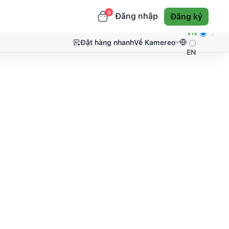
0
Đăng nhập
Đăng ký
VN
Đặt hàng nhanh
Về Kamereo
EN