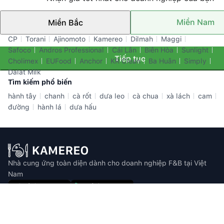
Miền Nam
Miền Bắc
Thương hiệu nổi bật
CP
Torani
Ajinomoto
Kamereo
Dilmah
Maggi
Safoco
Andros Professional
Cái Lân
Biên Hòa
Sunlight
Tiếp tục
Cholimex
EUFood
Anchor
KR Clean
Ba Huân
Simply
Dalat Milk
Tìm kiếm phổ biến
hành tây
chanh
cà rốt
dưa leo
cà chua
xà lách
cam
đường
hành lá
dưa hấu
Nhà cung ứng toàn diện dành cho doanh nghiệp F&B tại Việt
Nam