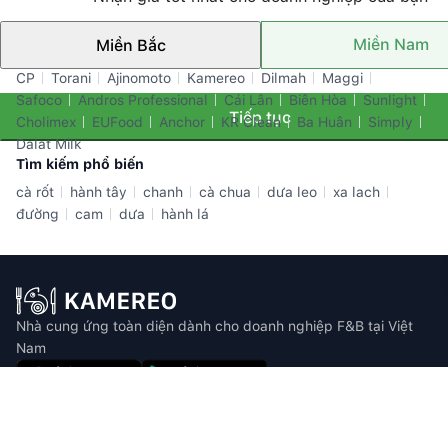
Miền Nam
Miền Bắc
Thương hiệu nổi bật
CP
Torani
Ajinomoto
Kamereo
Dilmah
Maggi
Safoco
Andros Professional
Cái Lân
Biên Hòa
Sunlight
Tiếp tục
Cholimex
EUFood
Anchor
KR Clean
Ba Huân
Simply
Dalat Milk
Tìm kiếm phổ biến
cà rốt
hành tây
chanh
cà chua
dưa leo
xa lach
đường
cam
dưa
hành lá
Nhà cung ứng toàn diện dành cho doanh nghiệp F&B tại Việt
Nam