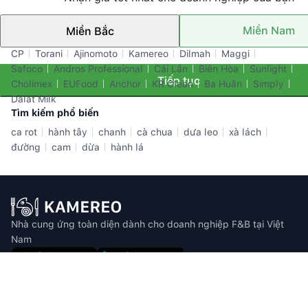
Miền Nam
Miền Bắc
Thương hiệu nổi bật
CP
Torani
Ajinomoto
Kamereo
Dilmah
Maggi
Safoco
Andros Professional
Cái Lân
Biên Hòa
Sunlight
Tiếp tục
Cholimex
EUFood
Anchor
KR Clean
Ba Huân
Simply
Dalat Milk
Tìm kiếm phổ biến
ca rot
hành tây
chanh
cà chua
dưa leo
xà lách
đường
cam
dừa
hành lá
Nhà cung ứng toàn diện dành cho doanh nghiệp F&B tại Việt
Nam