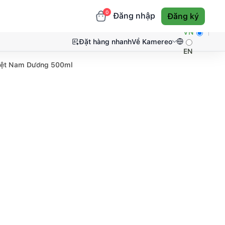
0
Đăng nhập
Đăng ký
VN
Đặt hàng nhanh
Về Kamereo
EN
Việt Nam Dương 500ml