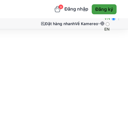
0
Đăng nhập
Đăng ký
VN
Đặt hàng nhanh
Về Kamereo
EN