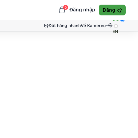
0
Đăng nhập
Đăng ký
VN
Đặt hàng nhanh
Về Kamereo
EN